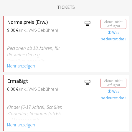
TICKETS
Normalpreis (Erw.)
Aktuell nicht
verfügbar
9,00 €
(inkl. VVK-Gebühren)
Was
bedeutet das?
Personen ab 18 Jahren, für
die keine der u.g.
Ermäßigungen gilt.
Mehr anzeigen
Ermäßigt
Aktuell nicht
verfügbar
6,00 €
(inkl. VVK-Gebühren)
Was
bedeutet das?
Kinder (6-17 Jahre), Schüler,
Studenten, Senioren (ab 65
J) Menschen mit
Mehr anzeigen
Behinderung (ab 50%),