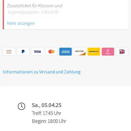
Stuttgart nicht
Zusatzticket für Klassen und
empfehlenswert.
Jugendgruppen. 1 Kind (6-
17 Jahre) oder Schüler mit
Mehr anzeigen
Schülerausweis.
Hinweis: Für Kinder unter 6
Jahren ist der Ostergarten
Stuttgart nicht
empfehlenswert.
Informationen zu Versand und Zahlung
Sa., 05.04.25
Treff: 17:45 Uhr
Beginn: 18:00 Uhr