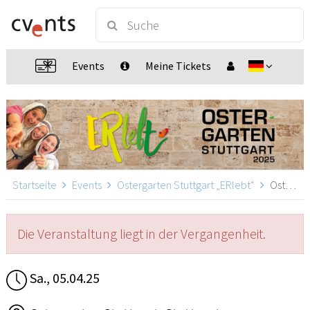
Events
Meine Tickets
Startseite
Events
Ostergarten Stuttgart „ERlebt“
Ostergarten Stuttgart „ERlebt“ - 18:00 Uhr Führung, Stuttgart
Die Veranstaltung liegt in der Vergangenheit.
Sa., 05.04.25