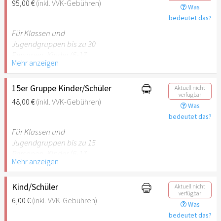
95,00 €
(inkl. VVK-Gebühren)
Was
empfehlenswert.
bedeutet das?
Für Klassen und
Jugendgruppen bis zu 30
Personen. Kinder (6-17
Mehr anzeigen
Jahre) oder Schüler mit
Schülerausweis inklusive
erwachsene Begleitperson.
15er Gruppe Kinder/Schüler
Aktuell nicht
verfügbar
48,00 €
(inkl. VVK-Gebühren)
Was
Hinweis: Für Kinder unter 6
bedeutet das?
Jahren ist der Ostergarten
Stuttgart nicht
Für Klassen und
empfehlenswert.
Jugendgruppen bis zu 15
Personen. Kinder (6-17
Mehr anzeigen
Jahre) oder Schüler mit
Schülerausweis inklusive
erwachsene Begleitperson.
Kind/Schüler
Aktuell nicht
verfügbar
6,00 €
(inkl. VVK-Gebühren)
Was
Hinweis: Für Kinder unter 6
bedeutet das?
Jahren ist der Ostergarten