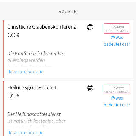
БИЛЕТЫ
Christliche Glaubenskonferenz
Продажа
заканчивается
0,00 €
Was
bedeutet das?
Die Konferenz ist kostenlos,
allerdings werden
freiwillige Saatgaben
Показать больше
ermöglicht.
Heilungsgottesdienst
Продажа
заканчивается
0,00 €
Was
bedeutet das?
Der Heilungsgottesdienst
ist natürlich kostenlos, aber
es werden freiwillige
Показать больше
Saatgaben ermöglicht.