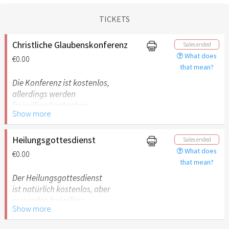
TICKETS
Christliche Glaubenskonferenz
Sales ended
What does
€0.00
that mean?
Die Konferenz ist kostenlos,
allerdings werden
freiwillige Saatgaben
Show more
ermöglicht.
Heilungsgottesdienst
Sales ended
What does
€0.00
that mean?
Der Heilungsgottesdienst
ist natürlich kostenlos, aber
es werden freiwillige
Show more
Saatgaben ermöglicht.