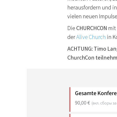
herausfordern und in
vielen neuen Impulse
Die
CHURCHCON
mit 
der
Alive Church
in K
ACHTUNG: Timo Langn
ChurchCon teilnehm