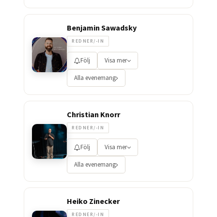
Benjamin Sawadsky
REDNER/-IN
Följ
Visa mer
Alla evenemang
Christian Knorr
REDNER/-IN
Följ
Visa mer
Alla evenemang
Heiko Zinecker
REDNER/-IN