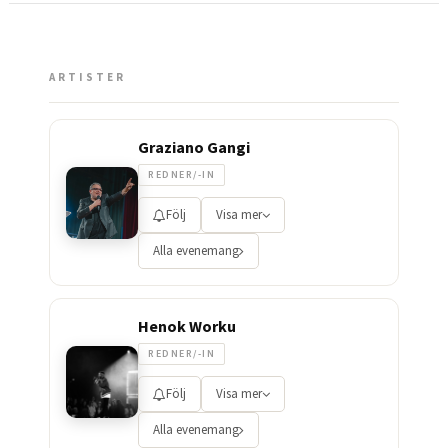
ARTISTER
Graziano Gangi
REDNER/-IN
Följ
Visa mer
Alla evenemang
Henok Worku
REDNER/-IN
Följ
Visa mer
Alla evenemang