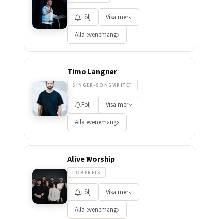
Följ
Visa mer
Alla evenemang
Timo Langner
SINGER-SONGWRITER
Följ
Visa mer
Alla evenemang
Alive Worship
LOBPREIS
Följ
Visa mer
Alla evenemang