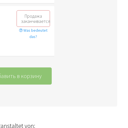
Продажа
заканчивается
Was bedeutet
das?
авить в корзину
anstaltet von: