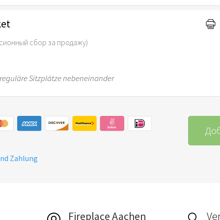
ket
сионный сбор за продажу)
0 reguläre Sitzplätze nebeneinander
Доб
und Zahlung
Fireplace Aachen
Ver