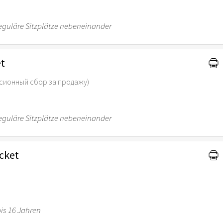
 reguläre Sitzplätze nebeneinander
et
сионный сбор за продажу)
 reguläre Sitzplätze nebeneinander
cket
is 16 Jahren