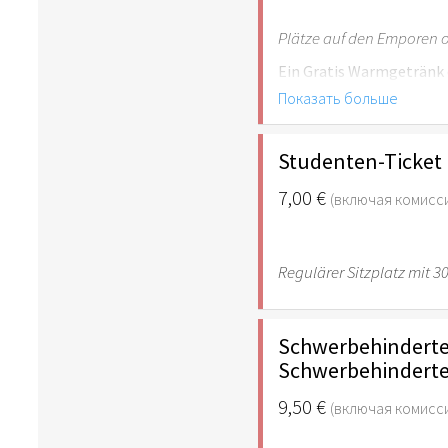
Plätze auf den Emporen o
Ein Gratis Warmgetränk d
Показать больше
Studenten-Ticket
7,00 €
(включая комисс
Regulärer Sitzplatz mit 
Schwerbehinderte 
Schwerbehinderte
9,50 €
(включая комисс