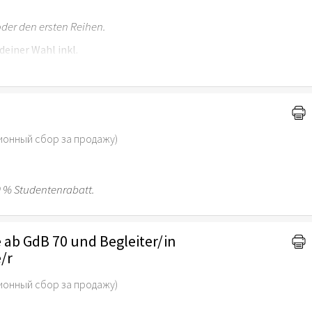
der den ersten Reihen.
einer Wahl inkl.
ионный сбор за продажу)
30 % Studentenrabatt.
ab GdB 70 und Begleiter/in
/r
ионный сбор за продажу)