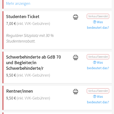
Ein Gratis Warmgetränk
Mehr anzeigen
deiner Wahl inkl.
Studenten-Ticket
Verkauf beendet
Was
7,00 €
(inkl. VVK-Gebühren)
bedeutet das?
Regulärer Sitzplatz mit 30 %
Studentenrabatt.
Schwerbehinderte ab GdB 70
Verkauf beendet
und Begleiter/in
Was
Schwerbehinderte/r
bedeutet das?
9,50 €
(inkl. VVK-Gebühren)
Rentner/innen
Verkauf beendet
Was
9,50 €
(inkl. VVK-Gebühren)
bedeutet das?