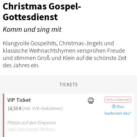
Christmas Gospel-
Gottesdienst
Komm und sing mit
Klangvolle Gospelhits, Christmas-Jingels und
klassische Weihnachtshymen versprühen Freude
und stimmen Groß und Klein auf die schönste Zeit
des Jahres ein.
TICKETS
VIP Ticket
Verkauf beendet
Was
18,50 €
(inkl. VVK-Gebühren)
bedeutet das?
Plätze auf den Emporen
oder den ersten Reihen.