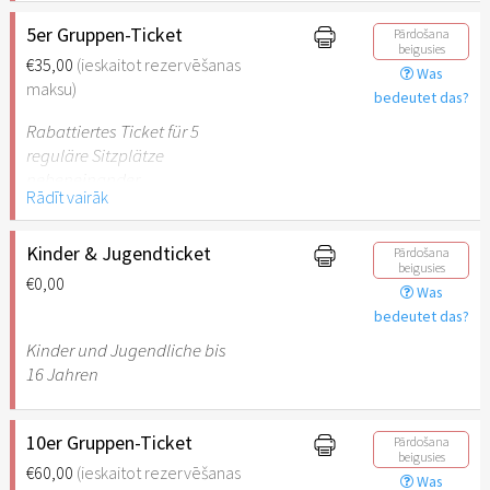
5er Gruppen-Ticket
Pārdošana
beigusies
€35,00
(ieskaitot rezervēšanas
Was
maksu)
bedeutet das?
Rabattiertes Ticket für 5
reguläre Sitzplätze
nebeneinander
Rādīt vairāk
Kinder & Jugendticket
Pārdošana
beigusies
€0,00
Was
bedeutet das?
Kinder und Jugendliche bis
16 Jahren
10er Gruppen-Ticket
Pārdošana
beigusies
€60,00
(ieskaitot rezervēšanas
Was