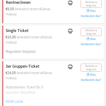
Rentner/innen
Pārdošana
beigusies
€9,50
(ieskaitot rezervēšanas
Was
maksu)
bedeutet das?
Single Ticket
Pārdošana
beigusies
€10,00
(ieskaitot rezervēšanas
Was
maksu)
bedeutet das?
Regulärer Sitzplatz
3er Gruppen-Ticket
Pārdošana
beigusies
€24,00
(ieskaitot rezervēšanas
Was
maksu)
bedeutet das?
Rabattiertes Ticket für 3
reguläre Sitzplätze
nebeneinander
Rādīt vairāk