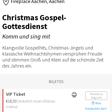
Fireplace Aachen, Aachen
Christmas Gospel-
Gottesdienst
Komm und sing mit
Klangvolle Gospelhits, Christmas-Jingels und
klassische Weihnachtshymen versprühen Freude
und stimmen Groß und Klein auf die schönste Zeit
des Jahres ein.
BIĻETES
VIP Ticket
Pārdošana
beigusies
€18,50
(ieskaitot rezervēšanas
Was
maksu)
bedeutet das?