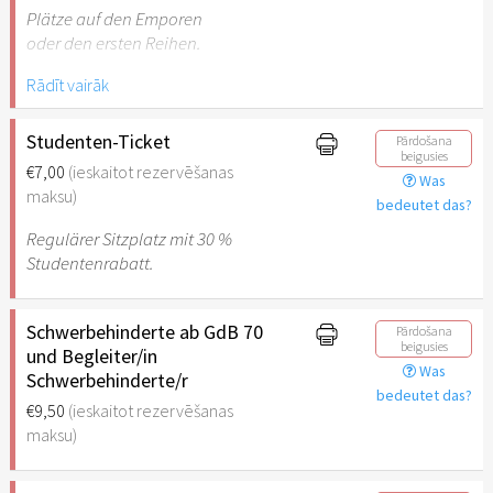
Plätze auf den Emporen
oder den ersten Reihen.
Ein Gratis Warmgetränk
Rādīt vairāk
deiner Wahl inkl.
Studenten-Ticket
Pārdošana
beigusies
€7,00
(ieskaitot rezervēšanas
Was
maksu)
bedeutet das?
Regulärer Sitzplatz mit 30 %
Studentenrabatt.
Schwerbehinderte ab GdB 70
Pārdošana
beigusies
und Begleiter/in
Was
Schwerbehinderte/r
bedeutet das?
€9,50
(ieskaitot rezervēšanas
maksu)