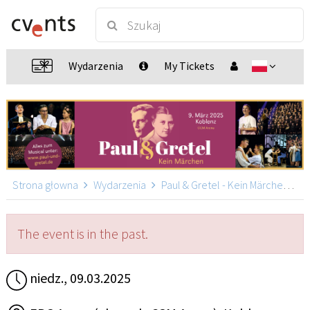
Wydarzenia
My Tickets
Strona głowna
Wydarzenia
Paul & Gretel - Kein Märchen
P
The event is in the past.
niedz., 09.03.2025