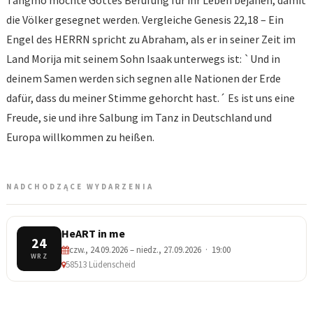
Tangmo möchte Gottes Berufung für ihr Leben bejahen, damit
die Völker gesegnet werden. Vergleiche Genesis 22,18 – Ein
Engel des HERRN spricht zu Abraham, als er in seiner Zeit im
Land Morija mit seinem Sohn Isaak unterwegs ist: `Und in
deinem Samen werden sich segnen alle Nationen der Erde
dafür, dass du meiner Stimme gehorcht hast.´ Es ist uns eine
Freude, sie und ihre Salbung im Tanz in Deutschland und
Europa willkommen zu heißen.
NADCHODZĄCE WYDARZENIA
HeART in me
24
czw., 24.09.2026 – niedz., 27.09.2026 · 19:00
WRZ
58513 Lüdenscheid