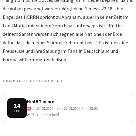
Tangmo möchte Gottes Berufung für ihr Leben bejahen, damit
die Völker gesegnet werden. Vergleiche Genesis 22,18 – Ein
Engel des HERRN spricht zu Abraham, als er in seiner Zeit im
Land Morija mit seinem Sohn Isaak unterwegs ist: `Und in
deinem Samen werden sich segnen alle Nationen der Erde
dafür, dass du meiner Stimme gehorcht hast.´ Es ist uns eine
Freude, sie und ihre Salbung im Tanz in Deutschland und
Europa willkommen zu heißen.
KOMMANDE ARRANGEMENT
HeART in me
24
to., 24.09.2026 – sø., 27.09.2026 · kl. 19:00
SEP
58513 Lüdenscheid