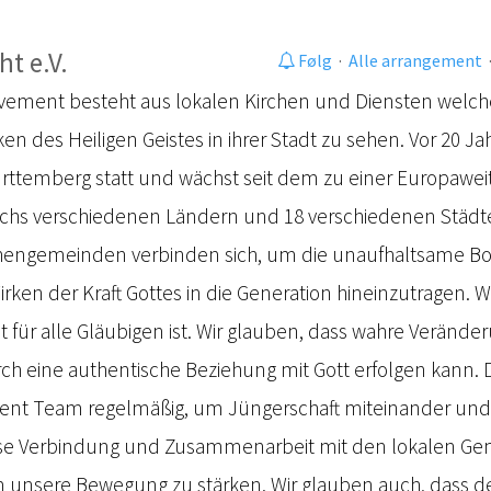
ht e.V.
Følg
·
Alle arrangement
Movement besteht aus lokalen Kirchen und Diensten welch
ken des Heiligen Geistes in ihrer Stadt zu sehen. Vor 20 Ja
Württemberg statt und wächst seit dem zu einer Europawe
 sechs verschiedenen Ländern und 18 verschiedenen Städte
chengemeinden verbinden sich, um die unaufhaltsame Bo
ken der Kraft Gottes in die Generation hineinzutragen. W
it für alle Gläubigen ist. Wir glauben, dass wahre Veränd
ch eine authentische Beziehung mit Gott erfolgen kann. De
ment Team regelmäßig, um Jüngerschaft miteinander und 
iese Verbindung und Zusammenarbeit mit den lokalen Gem
 unsere Bewegung zu stärken. Wir glauben auch, dass der