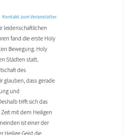
·
Kontakt zum Veranstalter
e leidenschaftlichen
hren fand die erste Holy
iten Bewegung. Holy
n Städten statt.
tschaft des
ir glauben, dass gerade
erung und
shalb trifft sich das
Zeit mit dem Heiligen
einden ist einer der
 Heilige Geist die