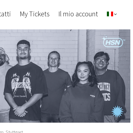
atti
My Tickets
Il mio account
, Stuttgart