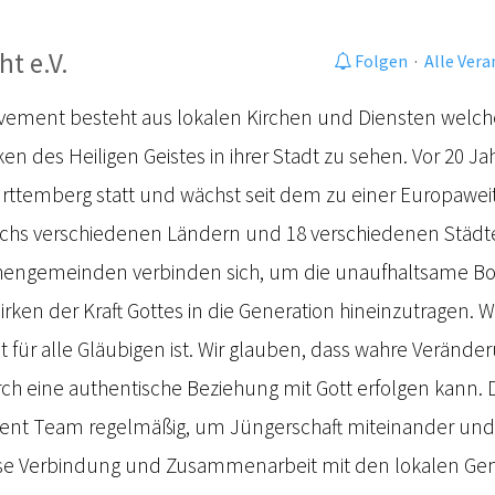
ht e.V.
Folgen
·
Alle Ver
Movement besteht aus lokalen Kirchen und Diensten welch
ken des Heiligen Geistes in ihrer Stadt zu sehen. Vor 20 Ja
Württemberg statt und wächst seit dem zu einer Europawe
 sechs verschiedenen Ländern und 18 verschiedenen Städte
chengemeinden verbinden sich, um die unaufhaltsame Bo
ken der Kraft Gottes in die Generation hineinzutragen. W
it für alle Gläubigen ist. Wir glauben, dass wahre Veränd
ch eine authentische Beziehung mit Gott erfolgen kann. De
ment Team regelmäßig, um Jüngerschaft miteinander und 
iese Verbindung und Zusammenarbeit mit den lokalen Gem