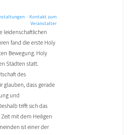
anstaltungen
·
Kontakt zum
Veranstalter
e leidenschaftlichen
hren fand die erste Holy
iten Bewegung. Holy
n Städten statt.
tschaft des
ir glauben, dass gerade
erung und
shalb trifft sich das
Zeit mit dem Heiligen
einden ist einer der