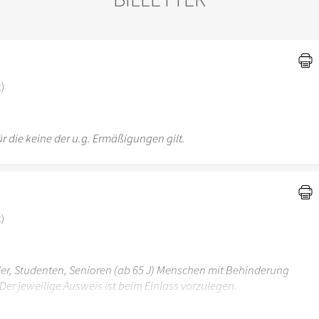
)
t)
r die keine der u.g. Ermäßigungen gilt.
t)
üler, Studenten, Senioren (ab 65 J) Menschen mit Behinderung
Der jeweilige Ausweis ist beim Einlass vorzulegen.
r 6 Jahren ist der Ostergarten Stuttgart nicht