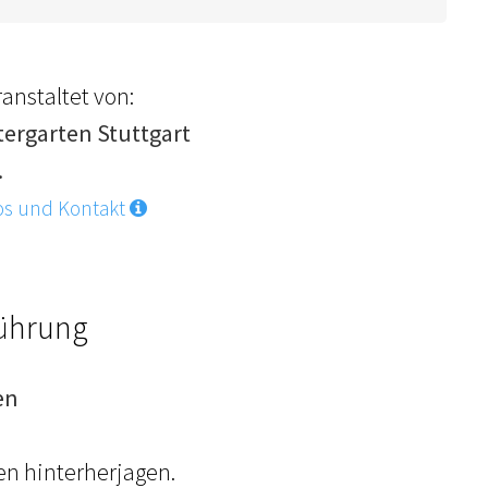
anstaltet von:
tergarten Stuttgart
.
os und Kontakt
Führung
en
en hinterherjagen.