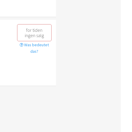
for tiden
ingen salg
Was bedeutet
das?