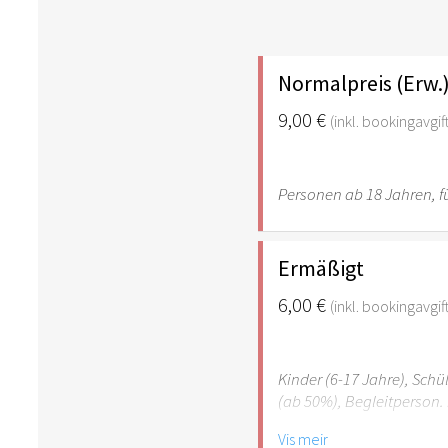
Normalpreis (Erw.
9,00 €
(inkl. bookingavgif
Personen ab 18 Jahren, fü
Ermäßigt
6,00 €
(inkl. bookingavgif
Kinder (6-17 Jahre), Sch
(ab 50%), Begleitperson. 
Vis meir
Hinweis: Für Kinder unte