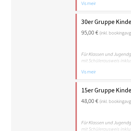
Vis meir
empfehlenswert.
30er Gruppe Kinde
95,00 €
(inkl. bookingavgi
Für Klassen und Jugendgr
mit Schülerausweis inklu
Vis meir
Hinweis: Für Kinder unte
empfehlenswert.
15er Gruppe Kinde
48,00 €
(inkl. bookingavgi
Für Klassen und Jugendgr
mit Schülerausweis inklu