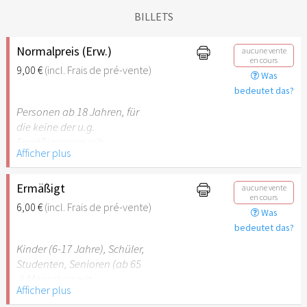
BILLETS
Normalpreis (Erw.)
aucune vente
en cours
9,00 €
(incl. Frais de pré-vente)
Was
bedeutet das?
Personen ab 18 Jahren, für
die keine der u.g.
Ermäßigungen gilt.
Afficher plus
Ermäßigt
aucune vente
en cours
6,00 €
(incl. Frais de pré-vente)
Was
bedeutet das?
Kinder (6-17 Jahre), Schüler,
Studenten, Senioren (ab 65
J) Menschen mit
Afficher plus
Behinderung (ab 50%),