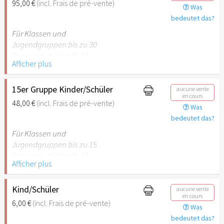
95,00 €
(incl. Frais de pré-vente)
Was
empfehlenswert.
bedeutet das?
Für Klassen und
Jugendgruppen bis zu 30
Personen. Kinder (6-17
Afficher plus
Jahre) oder Schüler mit
Schülerausweis inklusive
erwachsene Begleitperson.
15er Gruppe Kinder/Schüler
aucune vente
en cours
48,00 €
(incl. Frais de pré-vente)
Was
Hinweis: Für Kinder unter 6
bedeutet das?
Jahren ist der Ostergarten
Stuttgart nicht
Für Klassen und
empfehlenswert.
Jugendgruppen bis zu 15
Personen. Kinder (6-17
Afficher plus
Jahre) oder Schüler mit
Schülerausweis inklusive
erwachsene Begleitperson.
Kind/Schüler
aucune vente
en cours
6,00 €
(incl. Frais de pré-vente)
Was
Hinweis: Für Kinder unter 6
bedeutet das?
Jahren ist der Ostergarten