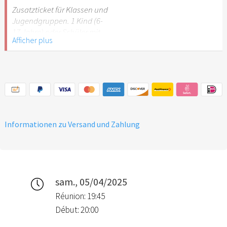
Stuttgart nicht
Zusatzticket für Klassen und
empfehlenswert.
Jugendgruppen. 1 Kind (6-
17 Jahre) oder Schüler mit
Afficher plus
Schülerausweis.
Hinweis: Für Kinder unter 6
Jahren ist der Ostergarten
Stuttgart nicht
empfehlenswert.
Informationen zu Versand und Zahlung
sam., 05/04/2025
Réunion: 19:45
Début: 20:00