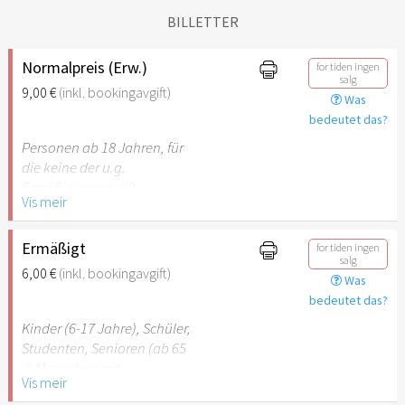
BILLETTER
Normalpreis (Erw.)
for tiden ingen
salg
9,00 €
(inkl. bookingavgift)
Was
bedeutet das?
Personen ab 18 Jahren, für
die keine der u.g.
Ermäßigungen gilt.
Vis meir
Ermäßigt
for tiden ingen
salg
6,00 €
(inkl. bookingavgift)
Was
bedeutet das?
Kinder (6-17 Jahre), Schüler,
Studenten, Senioren (ab 65
J) Menschen mit
Vis meir
Behinderung (ab 50%),