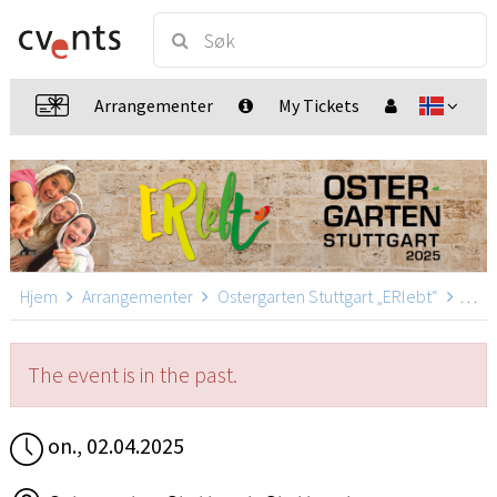
Arrangementer
My Tickets
Hjem
Arrangementer
Ostergarten Stuttgart „ERlebt“
Oster
The event is in the past.
on., 02.04.2025