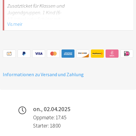
Stuttgart nicht
Zusatzticket für Klassen und
empfehlenswert.
Jugendgruppen. 1 Kind (6-
17 Jahre) oder Schüler mit
Vis meir
Schülerausweis.
Hinweis: Für Kinder unter 6
Jahren ist der Ostergarten
Stuttgart nicht
empfehlenswert.
Informationen zu Versand und Zahlung
on., 02.04.2025
Oppmøte: 17:45
Starter: 18:00