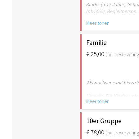
Kinder (6-17 Jahre), Sch
(ab 50%), Begleitperson. 
Meer tonen
Hinweis: Für Kinder unte
empfehlenswert.
Familie
€ 25,00
(incl. reserverin
2 Erwachsene mit bis zu 3
Hinweis: Für Kinder unte
Meer tonen
empfehlenswert.
10er Gruppe
€ 78,00
(incl. reserverin