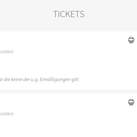
TICKETS
)
skosten)
r die keine der u.g. Ermäßigungen gilt.
skosten)