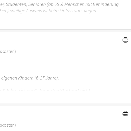
üler, Studenten, Senioren (ab 65 J) Menschen mit Behinderung
Der jeweilige Ausweis ist beim Einlass vorzulegen.
r 6 Jahren ist der Ostergarten Stuttgart nicht
gskosten)
 eigenen Kindern (6-17 Jahre).
r 6 Jahren ist der Ostergarten Stuttgart nicht
gskosten)