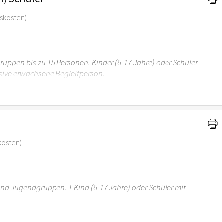
gskosten)
uppen bis zu 15 Personen. Kinder (6-17 Jahre) oder Schüler
sive erwachsene Begleitperson.
r 6 Jahren ist der Ostergarten Stuttgart nicht
skosten)
 und Jugendgruppen. 1 Kind (6-17 Jahre) oder Schüler mit
r 6 Jahren ist der Ostergarten Stuttgart nicht