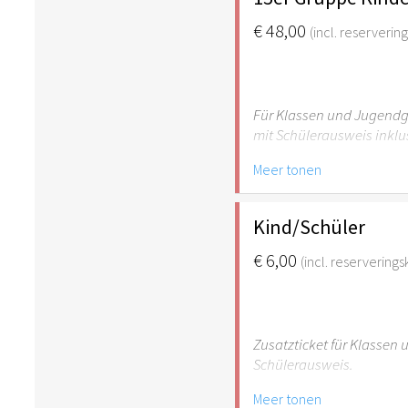
€ 48,00
(incl. reserverin
Für Klassen und Jugendgr
mit Schülerausweis inklu
Meer tonen
Hinweis: Für Kinder unte
empfehlenswert.
Kind/Schüler
€ 6,00
(incl. reservering
Zusatzticket für Klassen
Schülerausweis.
Meer tonen
Hinweis: Für Kinder unte