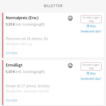
BILLETTER
Normalpreis (Erw.)
for tiden ingen
salg
9,00 €
(inkl. bookingavgift)
Was
bedeutet das?
Personen ab 18 Jahren, für
die keine der u.g.
Ermäßigungen gilt.
Vis meir
Ermäßigt
for tiden ingen
salg
6,00 €
(inkl. bookingavgift)
Was
bedeutet das?
Kinder (6-17 Jahre), Schüler,
Studenten, Senioren (ab 65
J) Menschen mit
Vis meir
Behinderung (ab 50%),