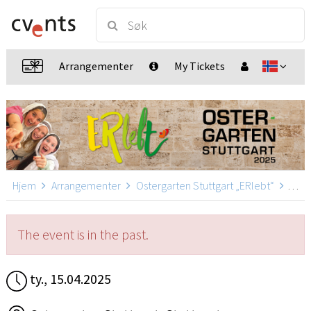
Arrangementer
My Tickets
Hjem
Arrangementer
Ostergarten Stuttgart „ERlebt“
Oster
The event is in the past.
ty., 15.04.2025