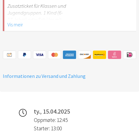
Stuttgart nicht
Zusatzticket für Klassen und
empfehlenswert.
Jugendgruppen. 1 Kind (6-
17 Jahre) oder Schüler mit
Vis meir
Schülerausweis.
Hinweis: Für Kinder unter 6
Jahren ist der Ostergarten
Stuttgart nicht
empfehlenswert.
Informationen zu Versand und Zahlung
ty., 15.04.2025
Oppmøte: 12:45
Starter: 13:00