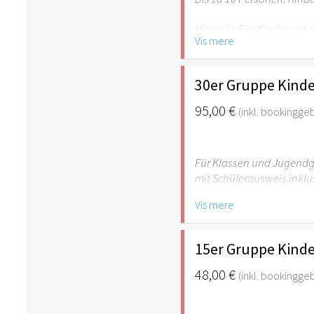
Hinweis: Für Kinder unte
Vis mere
empfehlenswert.
30er Gruppe Kinde
95,00 €
(inkl. bookingge
Für Klassen und Jugendgr
mit Schülerausweis inklu
Vis mere
Hinweis: Für Kinder unte
empfehlenswert.
15er Gruppe Kinde
48,00 €
(inkl. bookingge