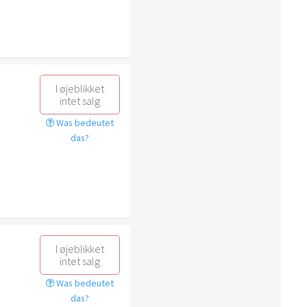
I øjeblikket
intet salg
Was bedeutet
das?
I øjeblikket
intet salg
Was bedeutet
das?