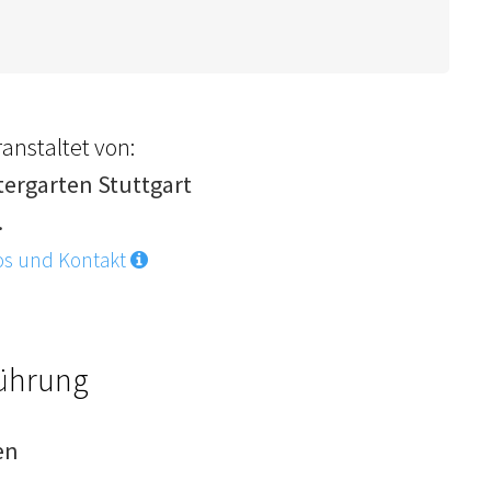
anstaltet von:
tergarten Stuttgart
.
os und Kontakt
Führung
en