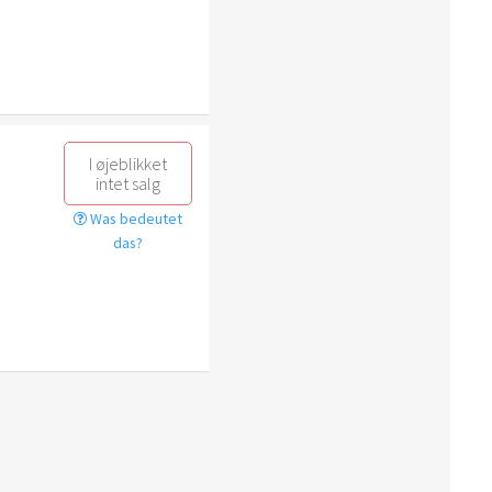
I øjeblikket
intet salg
Was bedeutet
das?