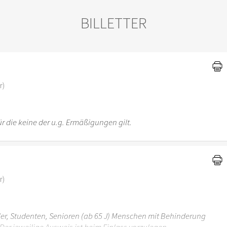
BILLETTER
)
r)
r die keine der u.g. Ermäßigungen gilt.
r)
üler, Studenten, Senioren (ab 65 J) Menschen mit Behinderung
Der jeweilige Ausweis ist beim Einlass vorzulegen.