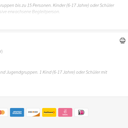
uppen bis zu 15 Personen. Kinder (6-17 Jahre) oder Schüler
sive erwachsene Begleitperson.
r 6 Jahren ist der Ostergarten Stuttgart nicht
r)
 und Jugendgruppen. 1 Kind (6-17 Jahre) oder Schüler mit
r 6 Jahren ist der Ostergarten Stuttgart nicht