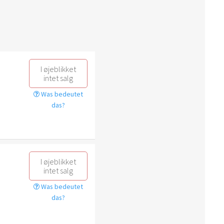
I øjeblikket
intet salg
Was bedeutet
das?
I øjeblikket
intet salg
Was bedeutet
das?