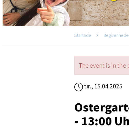
Startside
Begivenhede
The event is in the 
tir., 15.04.2025
Ostergart
- 13:00 U