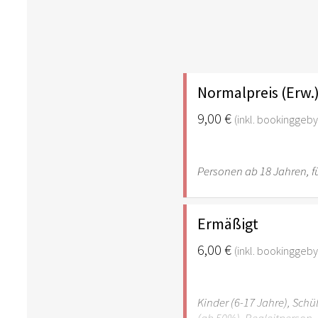
Normalpreis (Erw.
9,00 €
(inkl. bookinggeby
Personen ab 18 Jahren, fü
Ermäßigt
6,00 €
(inkl. bookinggeby
Kinder (6-17 Jahre), Sch
(ab 50%), Begleitperson. 