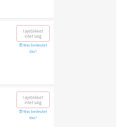
I øjeblikket
intet salg
Was bedeutet
das?
I øjeblikket
intet salg
Was bedeutet
das?