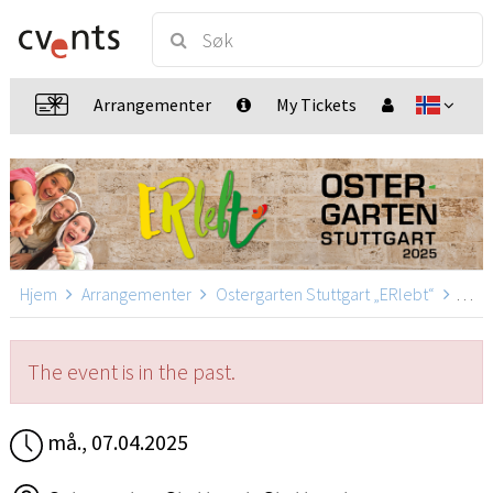
Arrangementer
My Tickets
Hjem
Arrangementer
Ostergarten Stuttgart „ERlebt“
Oster
The event is in the past.
må., 07.04.2025