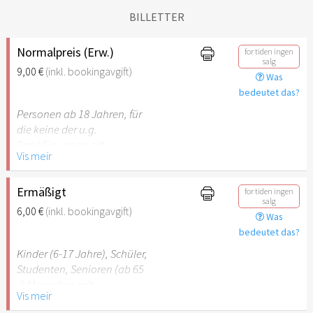
BILLETTER
Normalpreis (Erw.)
for tiden ingen
salg
9,00 €
(inkl. bookingavgift)
Was
bedeutet das?
Personen ab 18 Jahren, für
die keine der u.g.
Ermäßigungen gilt.
Vis meir
Ermäßigt
for tiden ingen
salg
6,00 €
(inkl. bookingavgift)
Was
bedeutet das?
Kinder (6-17 Jahre), Schüler,
Studenten, Senioren (ab 65
J) Menschen mit
Vis meir
Behinderung (ab 50%),