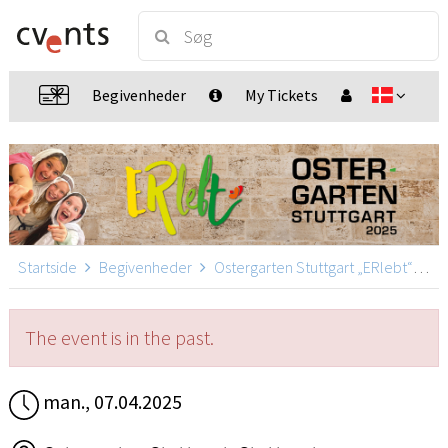
Begivenheder
My Tickets
Startside
Begivenheder
Ostergarten Stuttgart „ERlebt“
Os
The event is in the past.
man., 07.04.2025