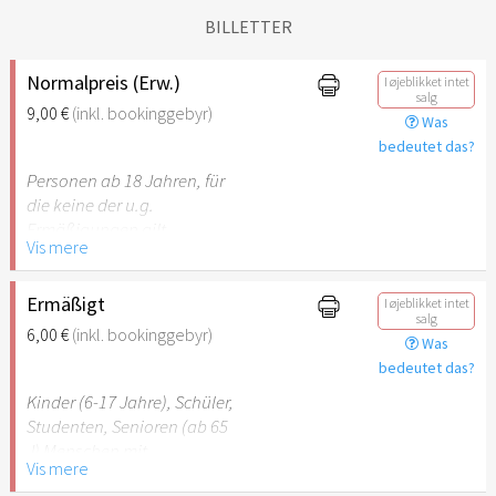
BILLETTER
Normalpreis (Erw.)
I øjeblikket intet
salg
9,00 €
(inkl. bookinggebyr)
Was
bedeutet das?
Personen ab 18 Jahren, für
die keine der u.g.
Ermäßigungen gilt.
Vis mere
Ermäßigt
I øjeblikket intet
salg
6,00 €
(inkl. bookinggebyr)
Was
bedeutet das?
Kinder (6-17 Jahre), Schüler,
Studenten, Senioren (ab 65
J) Menschen mit
Vis mere
Behinderung (ab 50%),