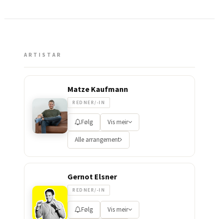
ARTISTAR
Matze Kaufmann
REDNER/-IN
Følg
Vis meir
Alle arrangement
Gernot Elsner
REDNER/-IN
Følg
Vis meir