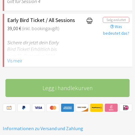
Gilt für Session 4
Early Bird Ticket / All Sessions
Salg avsluttet
Was
39,00 €
(inkl. bookingavgift)
bedeutet das?
Sichere dir jetzt dein Early
Bird Ticket! Erhältlich bis
zum 31. Dezember 2024
Vis meir
Legg i handlekurven
Informationen zu Versand und Zahlung