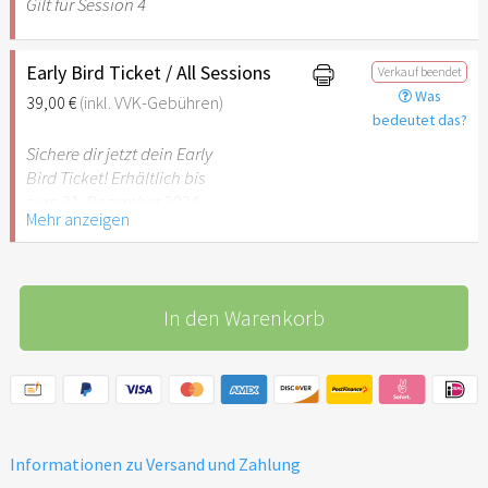
Gilt für Session 4
Early Bird Ticket / All Sessions
Verkauf beendet
Was
39,00 €
(inkl. VVK-Gebühren)
bedeutet das?
Sichere dir jetzt dein Early
Bird Ticket! Erhältlich bis
zum 31. Dezember 2024
Mehr anzeigen
In den Warenkorb
Informationen zu Versand und Zahlung