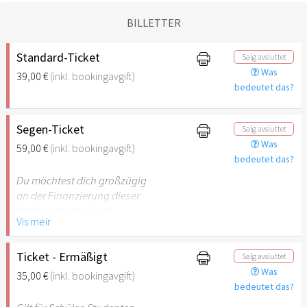
BILLETTER
Standard-Ticket
Salg avsluttet
Was
39,00 €
(inkl. bookingavgift)
bedeutet das?
Segen-Ticket
Salg avsluttet
Was
59,00 €
(inkl. bookingavgift)
bedeutet das?
Du möchtest dich großzügig
an der Finanzierung dieser
Konferenz beteiligen.
Vis meir
Ticket - Ermäßigt
Salg avsluttet
Was
35,00 €
(inkl. bookingavgift)
bedeutet das?