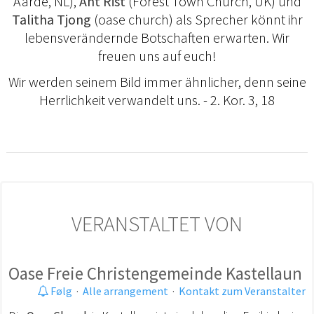
Aarde, NL),
Ant Rist
(Forest Town Church, UK) und
Talitha Tjong
(oase church) als Sprecher könnt ihr
lebensverändernde Botschaften erwarten. Wir
freuen uns auf euch!
Wir werden seinem Bild immer ähnlicher, denn seine
Herrlichkeit verwandelt uns. - 2. Kor. 3, 18
VERANSTALTET VON
Oase Freie Christengemeinde Kastellaun
Følg
·
Alle arrangement
·
Kontakt zum Veranstalter