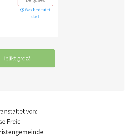
Was bedeutet
das?
Ielikt grozā
anstaltet von:
se Freie
ristengemeinde