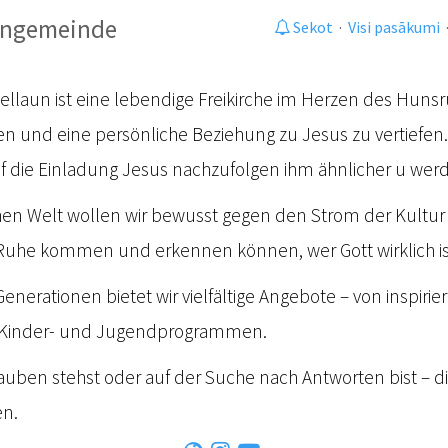
tengemeinde
Sekot
·
Visi pasākumi
tellaun ist eine lebendige Freikirche im Herzen des Huns
en und eine persönliche Beziehung zu Jesus zu vertiefen.
 die Einladung Jesus nachzufolgen ihm ähnlicher u wer
hen Welt wollen wir bewusst gegen den Strom der Kultur 
uhe kommen und erkennen können, wer Gott wirklich is
 Generationen bietet wir vielfältige Angebote – von inspi
zu Kinder- und Jugendprogrammen.
lauben stehst oder auf der Suche nach Antworten bist – d
en.