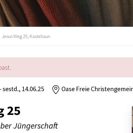
Jesus Weg 25, Kastellaun
past.
- sestd., 14.06.25
Oase Freie Christengemei
g 25
über Jüngerschaft