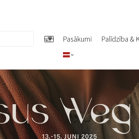
Pasākumi
Palīdzība & 