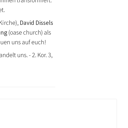
t.
Kirche),
David Dissels
ong
(oase church) als
euen uns auf euch!
elt uns. - 2. Kor. 3,