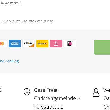
vēšanas maksu)
en, Auszubildende und Arbeitslose
und Zahlung
5
Oase Freie
Ver
Christengemeinde
Oa
Fordstrasse 1
Ch