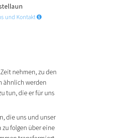
stellaun
os und Kontakt
e Zeit nehmen, zu den
hm ähnlich werden
 tun, die er für uns
n, die uns und unser
 zu folgen über eine
ommen transformiert.