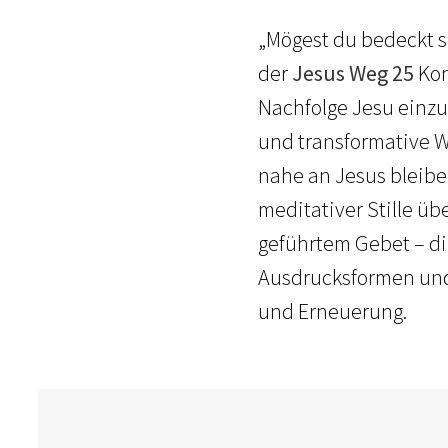
„Mögest du bedeckt s
der
Jesus Weg 25
Kon
Nachfolge Jesu einz
und transformative We
nahe an Jesus bleibe
meditativer Stille üb
geführtem Gebet – d
Ausdrucksformen und 
und Erneuerung.