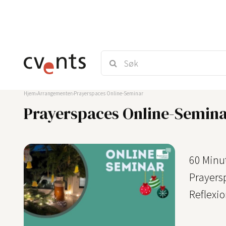
Hjem
Arrangementer
Prayerspaces Online-Seminar
Prayerspaces Online-Semin
60 Minu
Prayers
Reflexi