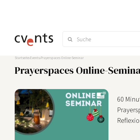
Startseite
Events
Prayerspaces Online-Seminar
Prayerspaces Online-Semin
60 Minu
Prayers
Reflexi