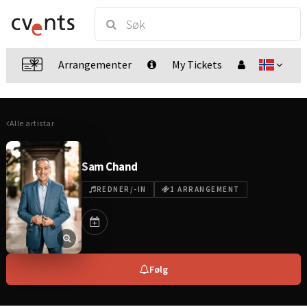
Arrangementer
My Tickets
Alle artistar
Sam Chand
REDNER/-IN
1 ARRANGEMENT
Følg