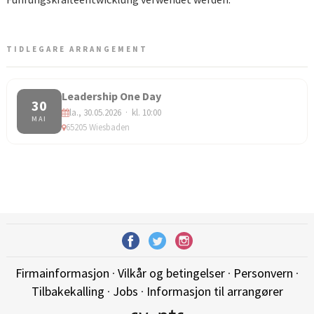
TIDLEGARE ARRANGEMENT
Leadership One Day
30
la., 30.05.2026 · kl. 10:00
MAI
65205 Wiesbaden
Firmainformasjon
·
Vilkår og betingelser
·
Personvern
·
Tilbakekalling
·
Jobs
·
Informasjon til arrangører