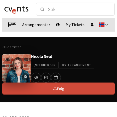
Arrangementer
My Tickets
Alle artistar
Nicola Neal
REDNER/-IN
2 ARRANGEMENT
Følg