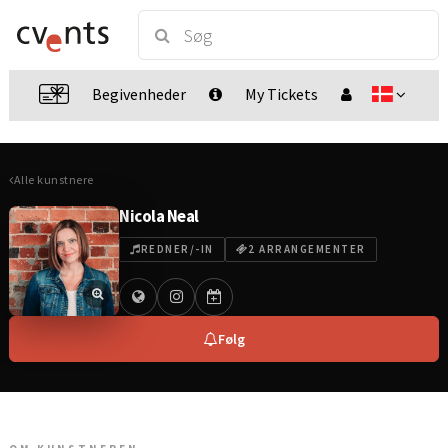
Begivenheder
My Tickets
Alle kunstnere
Nicola Neal
REDNER/-IN
2 ARRANGEMENTER
Følg