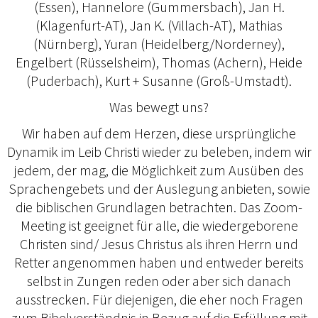
(Essen), Hannelore (Gummersbach), Jan H.
(Klagenfurt-AT), Jan K. (Villach-AT), Mathias
(Nürnberg), Yuran (Heidelberg/Norderney),
Engelbert (Rüsselsheim), Thomas (Achern), Heide
(Puderbach), Kurt + Susanne (Groß-Umstadt).
Was bewegt uns?
Wir haben auf dem Herzen, diese ursprüngliche
Dynamik im Leib Christi wieder zu beleben, indem wir
jedem, der mag, die Möglichkeit zum Ausüben des
Sprachengebets und der Auslegung anbieten, sowie
die biblischen Grundlagen betrachten. Das Zoom-
Meeting ist geeignet für alle, die wiedergeborene
Christen sind/ Jesus Christus als ihren Herrn und
Retter angenommen haben und entweder bereits
selbst in Zungen reden oder aber sich danach
ausstrecken. Für diejenigen, die eher noch Fragen
zum Bibelverständnis in Bezug auf die Erfüllung mit