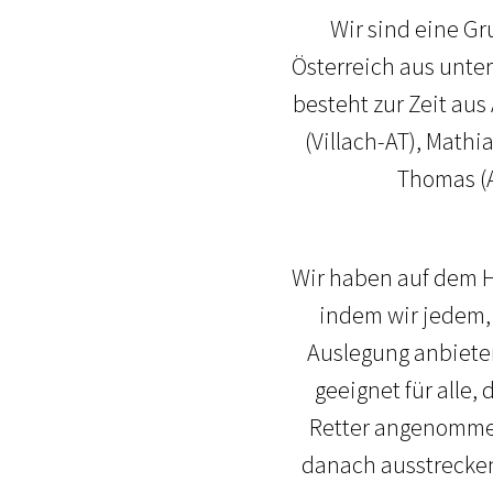
Wir sind eine Gr
Österreich aus unte
besteht zur Zeit aus
(Villach-AT), Mathi
Thomas (A
Wir haben auf dem H
indem wir jedem,
Auslegung anbieten
geeignet für alle,
Retter angenommen
danach ausstrecken