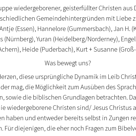
uppe wiedergeborener, geisterfüllter Christen au
rschiedlichen Gemeindehintergründen mit Liebe z
 Antje (Essen), Hannelore (Gummersbach), Jan H. (K
as (Nürnberg), Yuran (Heidelberg/Norderney), Enge
chern), Heide (Puderbach), Kurt + Susanne (Groß
Was bewegt uns?
erzen, diese ursprüngliche Dynamik im Leib Christ
 der mag, die Möglichkeit zum Ausüben des Sprac
, sowie die biblischen Grundlagen betrachten. D
 die wiedergeborene Christen sind/ Jesus Christus 
 haben und entweder bereits selbst in Zungen re
. Für diejenigen, die eher noch Fragen zum Bibelv