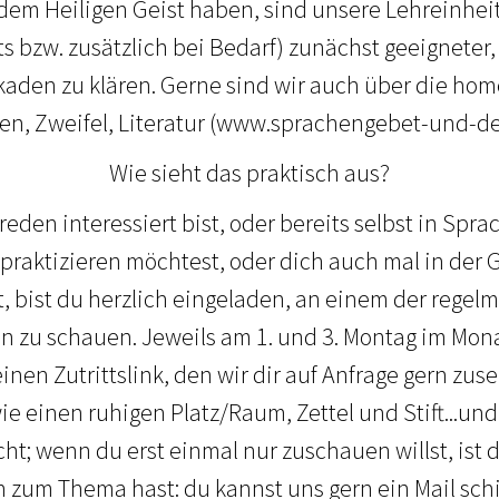
t dem Heiligen Geist haben, sind unsere Lehreinhei
s bzw. zusätzlich bei Bedarf) zunächst geeigneter,
aden zu klären. Gerne sind wir auch über die ho
gen, Zweifel, Literatur (www.sprachengebet-und-de
Wie sieht das praktisch aus?
den interessiert bist, oder bereits selbst in Spra
praktizieren möchtest, oder dich auch mal in der
 bist du herzlich eingeladen, an einem der regel
 zu schauen. Jeweils am 1. und 3. Montag im Mona
inen Zutrittslink, den wir dir auf Anfrage gern zu
e einen ruhigen Platz/Raum, Zettel und Stift...und
cht; wenn du erst einmal nur zuschauen willst, ist 
zum Thema hast: du kannst uns gern ein Mail schi