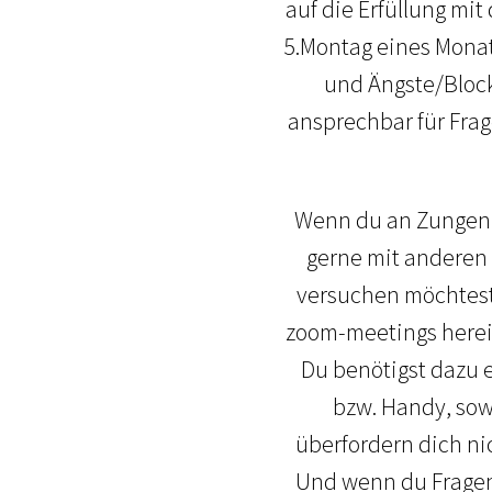
auf die Erfüllung mi
5.Montag eines Monat
und Ängste/Block
ansprechbar für Fra
Wenn du an Zungenre
gerne mit anderen 
versuchen möchtest,
zoom-meetings herein
Du benötigst dazu e
bzw. Handy, sowi
überfordern dich ni
Und wenn du Fragen 