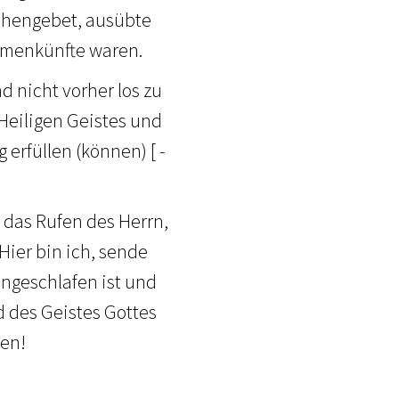
achengebet, ausübte
mmenkünfte waren.
d nicht vorher los zu
s Heiligen Geistes und
erfüllen (können) [ -
 das Rufen des Herrn,
Hier bin ich, sende
ingeschlafen ist und
d des Geistes Gottes
hen!