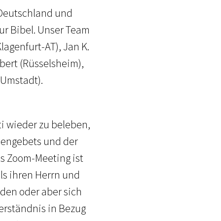
s Deutschland und
ur Bibel. Unser Team
lagenfurt-AT), Jan K.
lbert (Rüsselsheim),
-Umstadt).
i wieder zu beleben,
hengebets und der
as Zoom-Meeting ist
als ihren Herrn und
den oder aber sich
erständnis in Bezug