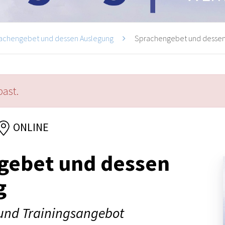
achengebet und dessen Auslegung
Sprachengebet und dessen
past.
ONLINE
gebet und dessen
g
und Trainingsangebot