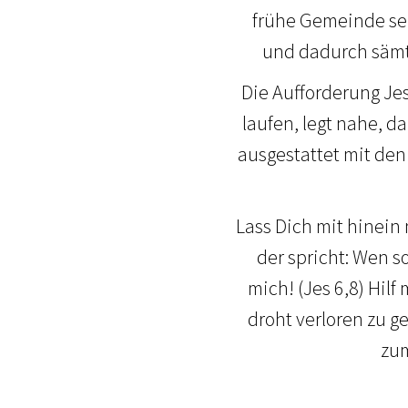
frühe Gemeinde seh
und dadurch sämt
Die Aufforderung Jes
laufen, legt nahe, da
ausgestattet mit den
Lass Dich mit hinein
der spricht: Wen s
mich! (Jes 6,8) Hil
droht verloren zu g
zum