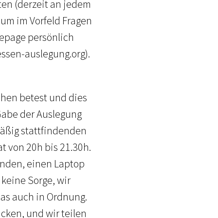
ten (derzeit an jedem
 um im Vorfeld Fragen
mepage persönlich
ssen-auslegung.org).
chen betest und dies
 Gabe der Auslegung
mäßig stattfindenden
t von 20h bis 21.30h.
senden, einen Laptop
 keine Sorge, wir
das auch in Ordnung.
cken, und wir teilen