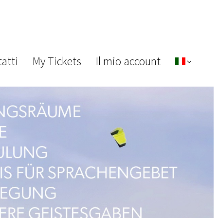
atti
My Tickets
Il mio account