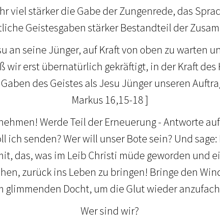
r viel stärker die Gabe der Zungenrede, das Spr
liche Geistesgaben stärker Bestandteil der Zusa
u an seine Jünger, auf Kraft von oben zu warten un
ß wir erst übernatürlich gekräftigt, in der Kraft de
 Gaben des Geistes als Jesu Jünger unseren Auftrag 
Markus 16,15-18 ]
 nehmen! Werde Teil der Erneuerung - Antworte auf
oll ich senden? Wer will unser Bote sein? Und sage: 
f mit, das, was im Leib Christi müde geworden und e
ehen, zurück ins Leben zu bringen! Bringe den Win
 glimmenden Docht, um die Glut wieder anzufac
Wer sind wir?