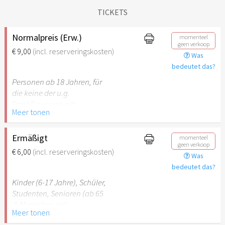
TICKETS
Normalpreis (Erw.)
momenteel
geen verkoop
€ 9,00
(incl. reserveringskosten)
Was
bedeutet das?
Personen ab 18 Jahren, für
die keine der u.g.
Ermäßigungen gilt.
Meer tonen
Ermäßigt
momenteel
geen verkoop
€ 6,00
(incl. reserveringskosten)
Was
bedeutet das?
Kinder (6-17 Jahre), Schüler,
Studenten, Senioren (ab 65
J) Menschen mit
Meer tonen
Behinderung (ab 50%),