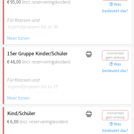
€ 95,00
(incl. reserveringskosten)
Was
empfehlenswert.
bedeutet das?
Für Klassen und
Jugendgruppen bis zu 30
Personen. Kinder (6-17
Meer tonen
Jahre) oder Schüler mit
Schülerausweis inklusive
erwachsene Begleitperson.
15er Gruppe Kinder/Schüler
momenteel
geen verkoop
€ 48,00
(incl. reserveringskosten)
Was
Hinweis: Für Kinder unter 6
bedeutet das?
Jahren ist der Ostergarten
Stuttgart nicht
Für Klassen und
empfehlenswert.
Jugendgruppen bis zu 15
Personen. Kinder (6-17
Meer tonen
Jahre) oder Schüler mit
Schülerausweis inklusive
erwachsene Begleitperson.
Kind/Schüler
momenteel
geen verkoop
€ 6,00
(incl. reserveringskosten)
Was
Hinweis: Für Kinder unter 6
bedeutet das?
Jahren ist der Ostergarten