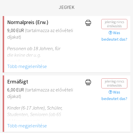
JEGYEK
Normalpreis (Erw.)
jelenleg nincs
értékesítés
9,00 EUR
(tartalmazza az elővételi
Was
díjakat)
bedeutet das?
Personen ab 18 Jahren, für
die keine der u.g.
Ermäßigungen gilt.
Több megjelenítése
Ermäßigt
jelenleg nincs
értékesítés
6,00 EUR
(tartalmazza az elővételi
Was
díjakat)
bedeutet das?
Kinder (6-17 Jahre), Schüler,
Studenten, Senioren (ab 65
J) Menschen mit
Több megjelenítése
Behinderung (ab 50%),