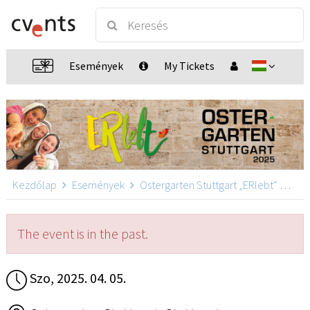
Események
My Tickets
Kezdőlap
Események
Ostergarten Stuttgart „ERlebt“
Oste
The event is in the past.
Szo, 2025. 04. 05.