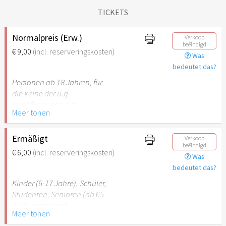
TICKETS
Normalpreis (Erw.)
Verkoop
beëindigd
€ 9,00
(incl. reserveringskosten)
Was
bedeutet das?
Personen ab 18 Jahren, für
die keine der u.g.
Ermäßigungen gilt.
Meer tonen
Ermäßigt
Verkoop
beëindigd
€ 6,00
(incl. reserveringskosten)
Was
bedeutet das?
Kinder (6-17 Jahre), Schüler,
Studenten, Senioren (ab 65
J) Menschen mit
Meer tonen
Behinderung (ab 50%),