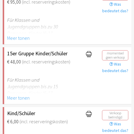
€ 95,00
(incl. reserveringskosten)
Was
empfehlenswert.
bedeutet das?
Für Klassen und
Jugendgruppen bis zu 30
Personen. Kinder (6-17
Meer tonen
Jahre) oder Schüler mit
Schülerausweis inklusive 2
erwachsene
15er Gruppe Kinder/Schüler
momenteel
geen verkoop
Begleitpersonen.
€ 48,00
(incl. reserveringskosten)
Was
bedeutet das?
Hinweis: Für Kinder unter 6
Jahren ist der Ostergarten
Für Klassen und
Stuttgart nicht
Jugendgruppen bis zu 15
empfehlenswert.
Personen. Kinder (6-17
Meer tonen
Jahre) oder Schüler mit
Schülerausweis inklusive 1
erwachsene Begleitperson.
Kind/Schüler
Verkoop
beëindigd
€ 6,00
(incl. reserveringskosten)
Was
Hinweis: Für Kinder unter 6
bedeutet das?
Jahren ist der Ostergarten