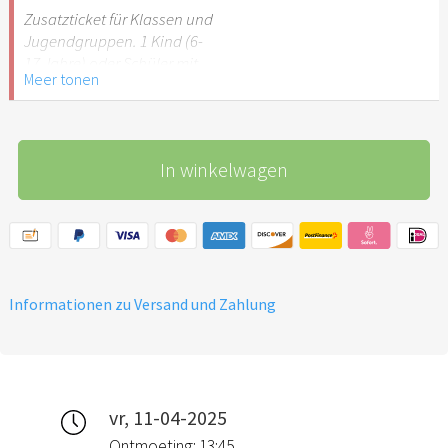
Stuttgart nicht
Zusatzticket für Klassen und
empfehlenswert.
Jugendgruppen. 1 Kind (6-
17 Jahre) oder Schüler mit
Meer tonen
Schülerausweis.
Hinweis: Für Kinder unter 6
Jahren ist der Ostergarten
In winkelwagen
Stuttgart nicht
empfehlenswert.
Informationen zu Versand und Zahlung
vr, 11-04-2025
Ontmoeting: 13:45