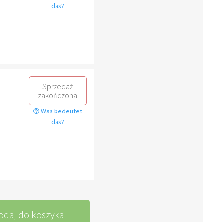
das?
Sprzedaż
zakończona
Was bedeutet
das?
odaj do koszyka