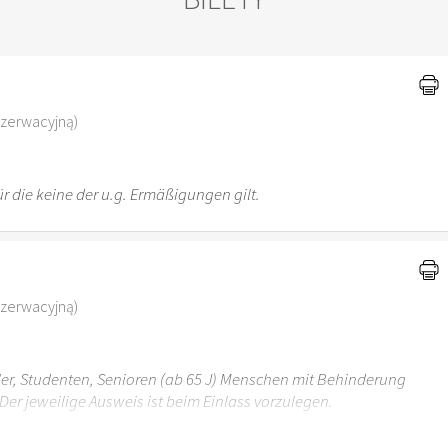
)
ezerwacyjną)
r die keine der u.g. Ermäßigungen gilt.
ezerwacyjną)
üler, Studenten, Senioren (ab 65 J) Menschen mit Behinderung
Der jeweilige Ausweis ist beim Einlass vorzulegen.
r 6 Jahren ist der Ostergarten Stuttgart nicht