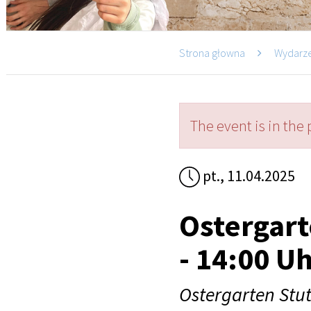
Strona głowna
Wydarz
The event is in the 
pt., 11.04.2025
Ostergart
- 14:00 U
Ostergarten Stut