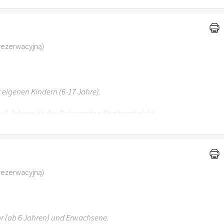
 rezerwacyjną)
 eigenen Kindern (6-17 Jahre).
r 6 Jahren ist der Ostergarten Stuttgart nicht
 rezerwacyjną)
er (ab 6 Jahren) und Erwachsene.