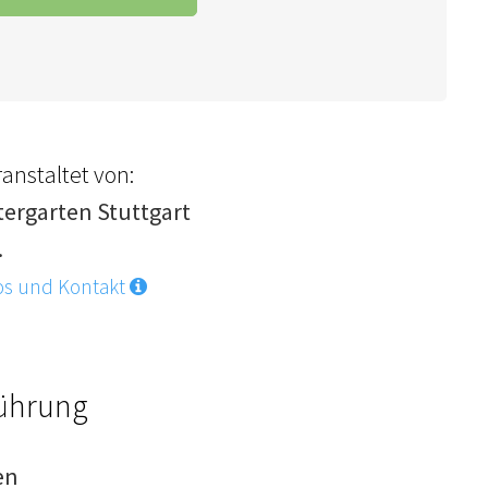
anstaltet von:
tergarten Stuttgart
.
os und Kontakt
Führung
en