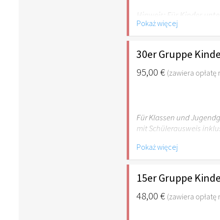
Hinweis: Für Kinder unte
Pokaż więcej
empfehlenswert.
30er Gruppe Kinde
95,00 €
(zawiera opłatę
Für Klassen und Jugendgr
mit Schülerausweis inklu
Pokaż więcej
Hinweis: Für Kinder unte
empfehlenswert.
15er Gruppe Kinde
48,00 €
(zawiera opłatę