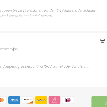
uppen bis zu 15 Personen. Kinder (6-17 Jahre) oder Schüler
sive 1 erwachsene Begleitperson.
r 6 Jahren ist der Ostergarten Stuttgart nicht
ezerwacyjną)
 und Jugendgruppen. 1 Kind (6-17 Jahre) oder Schüler mit
r 6 Jahren ist der Ostergarten Stuttgart nicht
D