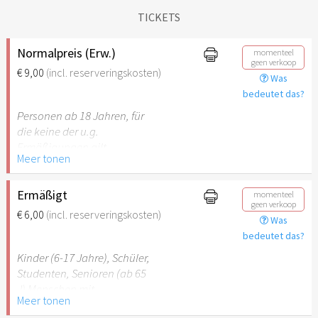
TICKETS
Normalpreis (Erw.)
momenteel
geen verkoop
€ 9,00
(incl. reserveringskosten)
Was
bedeutet das?
Personen ab 18 Jahren, für
die keine der u.g.
Ermäßigungen gilt.
Meer tonen
Ermäßigt
momenteel
geen verkoop
€ 6,00
(incl. reserveringskosten)
Was
bedeutet das?
Kinder (6-17 Jahre), Schüler,
Studenten, Senioren (ab 65
J) Menschen mit
Meer tonen
Behinderung (ab 50%),