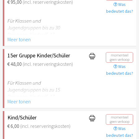
€ 95,00
(incl. reserveringskosten)
Was
empfehlenswert.
bedeutet das?
Für Klassen und
Jugendgruppen bis zu 30
Personen. Kinder (6-17
Meer tonen
Jahre) oder Schüler mit
Schülerausweis inklusive
erwachsene Begleitperson.
15er Gruppe Kinder/Schüler
momenteel
geen verkoop
€ 48,00
(incl. reserveringskosten)
Was
Hinweis: Für Kinder unter 6
bedeutet das?
Jahren ist der Ostergarten
Stuttgart nicht
Für Klassen und
empfehlenswert.
Jugendgruppen bis zu 15
Personen. Kinder (6-17
Meer tonen
Jahre) oder Schüler mit
Schülerausweis inklusive
erwachsene Begleitperson.
Kind/Schüler
momenteel
geen verkoop
€ 6,00
(incl. reserveringskosten)
Was
Hinweis: Für Kinder unter 6
bedeutet das?
Jahren ist der Ostergarten