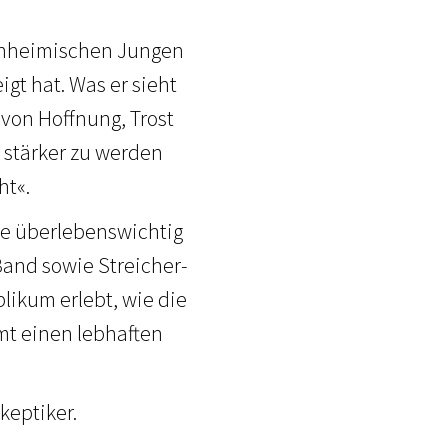
einheimischen Jungen
gt hat. Was er sieht
t von Hoffnung, Trost
r stärker zu werden
ht«.
e überlebens­wichtig
Band sowie Streicher-
likum erlebt, wie die
mt einen lebhaften
keptiker.