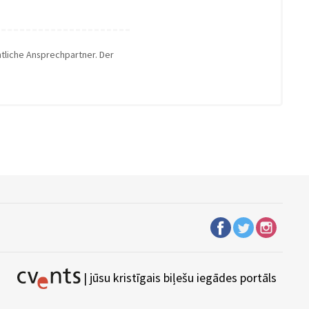
htliche Ansprechpartner. Der
| jūsu kristīgais biļešu iegādes portāls