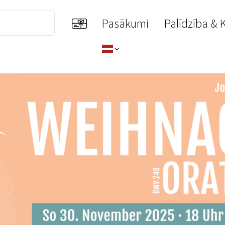
Pasākumi
Palīdzība & 