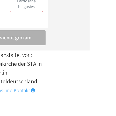
anstaltet von:
ikirche der STA in
lin-
tteldeutschland
os und Kontakt