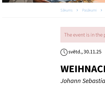
Sākums
Pasākumi
The event is in the 
svētd., 30.11.25
WEIHNAC
Johann Sebastia