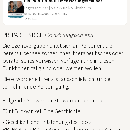
PREPARE ENRICH Lizenzierungsseminar
Tagesseminar | Maja & Heiko Kienbaum
📅 Sa, 07. Nov 2026 · 09:00 Uhr
07
📍 Online
NOV
PREPARE ENRICH
Lizenzierungsseminar
Die Lizenzvergabe richtet sich an Personen, die
bereits über seelsorgerliches, therapeutisches oder
beraterisches Vorwissen verfügen und in diesen
Funktionen tätig sind oder werden wollen.
Die erworbene Lizenz ist ausschließlich für die
teilnehmende Person gültig.
Folgende Schwerpunkte werden behandelt:
Fünf Blickwinkel. Eine Geschichte:
• Geschichtliche Entstehung des Tools
PREPARE/ENRICH • Konstrukttheoretischer Aufbau