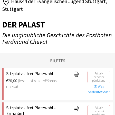
Haus44 der Evangelischen Jugend Stuttgart,
Stuttgart
DER PALAST
Die unglaubliche Geschichte des Postboten
Ferdinand Cheval
BIĻETES
Sitzplatz - frei Platzwahl
Pašlaik
nenotiek
€20,00
(ieskaitot rezervēšanas
pārdošana
maksu)
Was
bedeutet das?
Sitzplatz - frei Platzwahl -
Pašlaik
nenotiek
Ermäßigt
pārdošana