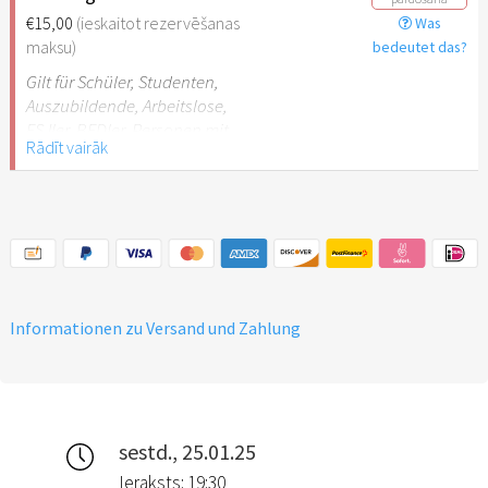
€15,00
(ieskaitot rezervēšanas
Was
maksu)
bedeutet das?
Gilt für Schüler, Studenten,
Auszubildende, Arbeitslose,
FSJler, BFDler, Personen mit
Rādīt vairāk
Behinderungen
Informationen zu Versand und Zahlung
sestd., 25.01.25
Ieraksts: 19:30