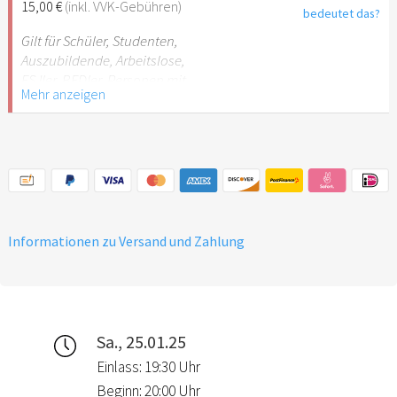
15,00 €
(inkl. VVK-Gebühren)
bedeutet das?
Gilt für Schüler, Studenten,
Auszubildende, Arbeitslose,
FSJler, BFDler, Personen mit
Mehr anzeigen
Behinderungen
Informationen zu Versand und Zahlung
Sa., 25.01.25
Einlass: 19:30 Uhr
Beginn: 20:00 Uhr