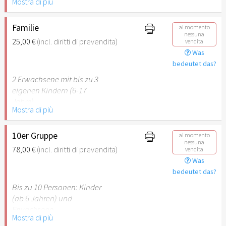
Mostra di più
Behinderung (ab 50%),
Begleitperson. Der jeweilige
Ausweis ist beim Einlass
Familie
al momento
nessuna
vorzulegen.
25,00 €
(incl. diritti di prevendita)
vendita
Was
Hinweis: Für Kinder unter 6
bedeutet das?
Jahren ist der Ostergarten
2 Erwachsene mit bis zu 3
Stuttgart nicht
eigenen Kindern (6-17
empfehlenswert.
Jahre).
Mostra di più
Hinweis: Für Kinder unter 6
Jahren ist der Ostergarten
10er Gruppe
al momento
nessuna
Stuttgart nicht
78,00 €
(incl. diritti di prevendita)
vendita
empfehlenswert.
Was
bedeutet das?
Bis zu 10 Personen: Kinder
(ab 6 Jahren) und
Erwachsene.
Mostra di più