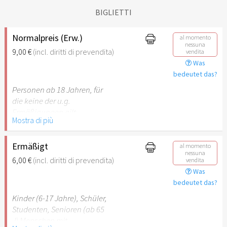
BIGLIETTI
Normalpreis (Erw.)
al momento
nessuna
9,00 €
(incl. diritti di prevendita)
vendita
Was
bedeutet das?
Personen ab 18 Jahren, für
die keine der u.g.
Ermäßigungen gilt.
Mostra di più
Ermäßigt
al momento
nessuna
6,00 €
(incl. diritti di prevendita)
vendita
Was
bedeutet das?
Kinder (6-17 Jahre), Schüler,
Studenten, Senioren (ab 65
J) Menschen mit