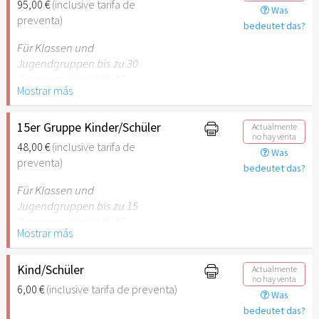
95,00 €
(inclusive tarifa de
Was
empfehlenswert.
preventa)
bedeutet das?
Für Klassen und
Jugendgruppen bis zu 30
Personen. Kinder (6-17
Mostrar más
Jahre) oder Schüler mit
Schülerausweis inklusive
erwachsene Begleitperson.
15er Gruppe Kinder/Schüler
Actualmente
no hay venta
48,00 €
(inclusive tarifa de
Was
Hinweis: Für Kinder unter 6
preventa)
bedeutet das?
Jahren ist der Ostergarten
Stuttgart nicht
Für Klassen und
empfehlenswert.
Jugendgruppen bis zu 15
Personen. Kinder (6-17
Mostrar más
Jahre) oder Schüler mit
Schülerausweis inklusive
erwachsene Begleitperson.
Kind/Schüler
Actualmente
no hay venta
6,00 €
(inclusive tarifa de preventa)
Was
Hinweis: Für Kinder unter 6
bedeutet das?
Jahren ist der Ostergarten