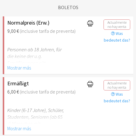
BOLETOS
Normalpreis (Erw.)
Actualmente
no hay venta
9,00 €
(inclusive tarifa de preventa)
Was
bedeutet das?
Personen ab 18 Jahren, für
die keine der u.g.
Ermäßigungen gilt.
Mostrar más
Ermäßigt
Actualmente
no hay venta
6,00 €
(inclusive tarifa de preventa)
Was
bedeutet das?
Kinder (6-17 Jahre), Schüler,
Studenten, Senioren (ab 65
J) Menschen mit
Mostrar más
Behinderung (ab 50%),