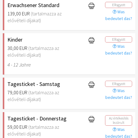
Erwachsener Standard
Elfogyott
Was
139,00 EUR
(tartalmazza az
bedeutet das?
elővételi díjakat)
Kinder
Elfogyott
Was
30,00 EUR
(tartalmazza az
bedeutet das?
elővételi díjakat)
4 - 12 Jahre
Tagesticket - Samstag
Elfogyott
Was
79,00 EUR
(tartalmazza az
bedeutet das?
elővételi díjakat)
Tagesticket - Donnerstag
Az értékesítés
lezárult
59,00 EUR
(tartalmazza az
Was
elővételi díjakat)
bedeutet das?