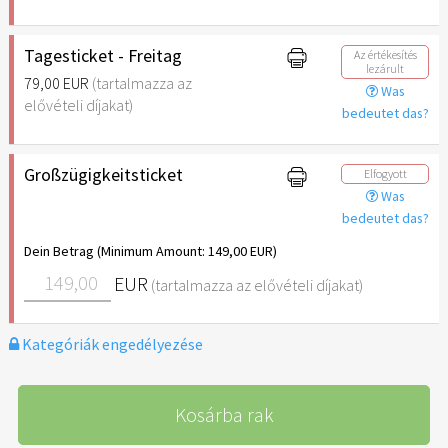
Tagesticket - Freitag
Az értékesítés
lezárult
79,00 EUR
(tartalmazza az
Was
elővételi díjakat)
bedeutet das?
Großzügigkeitsticket
Elfogyott
Was
bedeutet das?
Dein Betrag (Minimum Amount: 149,00 EUR)
EUR
(tartalmazza az elővételi díjakat)
Kategóriák engedélyezése
Kosárba rak