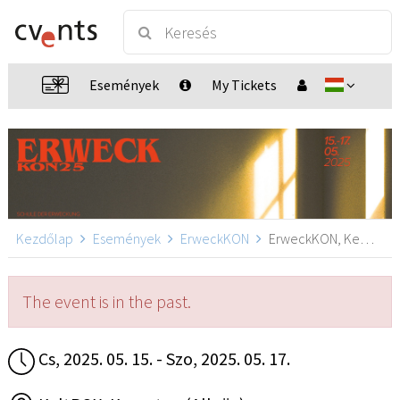
Események
My Tickets
Kezdőlap
Események
ErweckKON
ErweckKON, Kempten (Allgäu)
The event is in the past.
Cs, 2025. 05. 15. - Szo, 2025. 05. 17.