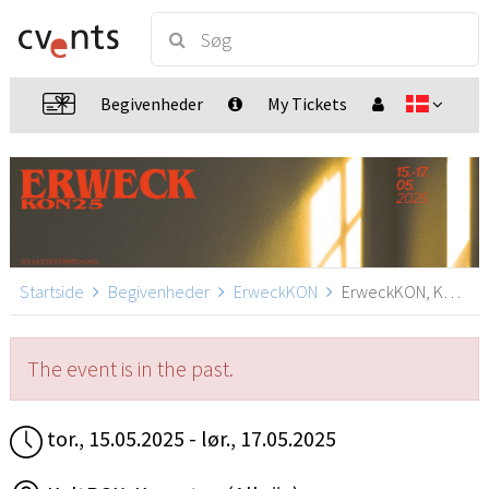
Begivenheder
My Tickets
Startside
Begivenheder
ErweckKON
ErweckKON, Kempten (Allgäu)
The event is in the past.
tor., 15.05.2025 - lør., 17.05.2025