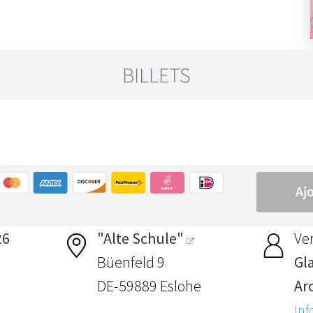
26
"Alte Schule"
Ver
Büenfeld 9
Gl
DE-59889 Eslohe
Ar
Inf