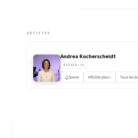
ARTISTES
Andrea Kocherscheidt
REDNER/-IN
Suivre
Afficher plus
Tous les é