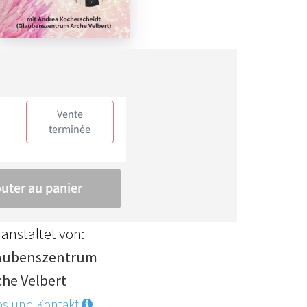
anstaltet von:
aubenszentrum
che Velbert
os und Kontakt