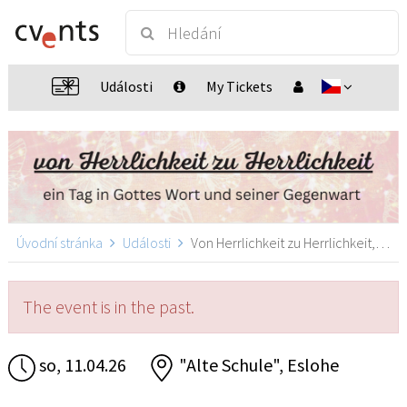
Události
My Tickets
Úvodní stránka
Události
Von Herrlichkeit zu Herrlichkeit, Eslohe
The event is in the past.
so, 11.04.26
"Alte Schule", Eslohe