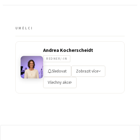
UMĚLCI
Andrea Kocherscheidt
REDNER/-IN
Sledovat
Zobrazit více
Všechny akce