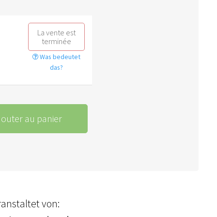
La vente est
terminée
Was bedeutet
das?
jouter au panier
anstaltet von: