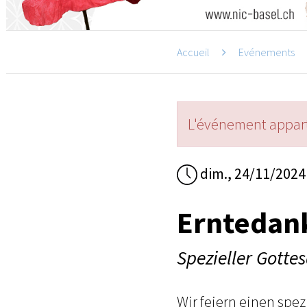
Accueil
Evénements
L'événement appart
dim., 24/11/2024
Erntedan
Spezieller Gotte
Wir feiern einen spe