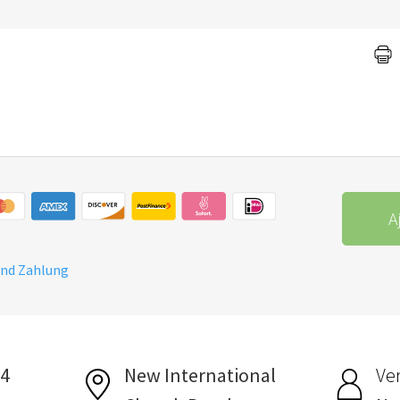
A
und Zahlung
24
New International
Ver