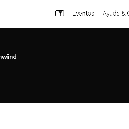
Eventos
Ayuda & 
nwind